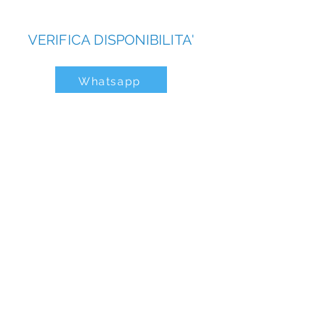
VERIFICA DISPONIBILITA'
Whatsapp
Chiama e prenota ora
+39 3486534306
Contatti & Social
CIN Seafront H&W
Locazione Turistica